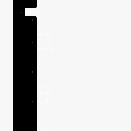
Aves
Perros
Antiparasitários
para
Perros
Comida
humeda
para
perros
Comida
seca
para
perros
Salud
y
cuidado
para
perros