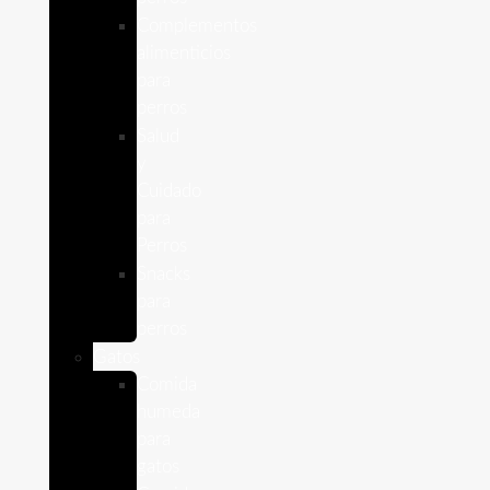
Complementos
alimenticios
para
perros
Salud
y
Cuidado
para
Perros
Snacks
para
perros
Gatos
Comida
humeda
para
gatos