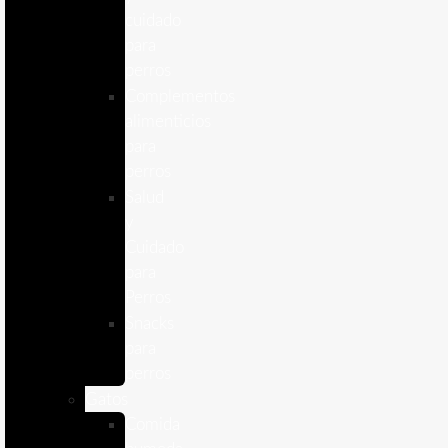
cuidado
para
perros
Complementos
alimenticios
para
perros
Salud
y
Cuidado
para
Perros
Snacks
para
perros
Gatos
Comida