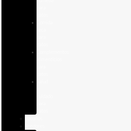
humeda
para
gatos
Comida
seca
para
gatos
Complementos
alimenticios
para
gatos
Salud
y
cuidado
para
gatos
Caballos
Roedores