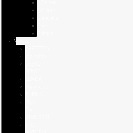
Hámster
Húrones
Chinchilla
Conejo
Cobaya
Marcas
APPETTYS
Bioiberica
DIBAQ
SENSE
LENDA
Pharmadiet
PURINA
Royal
Canin
STANGEST
THE
NATURAL