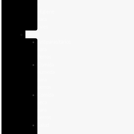
e
Higiene
para
Aves
Perros
Antiparasitários
para
Perros
Comida
humeda
para
perros
Comida
seca
para
perros
Salud
y