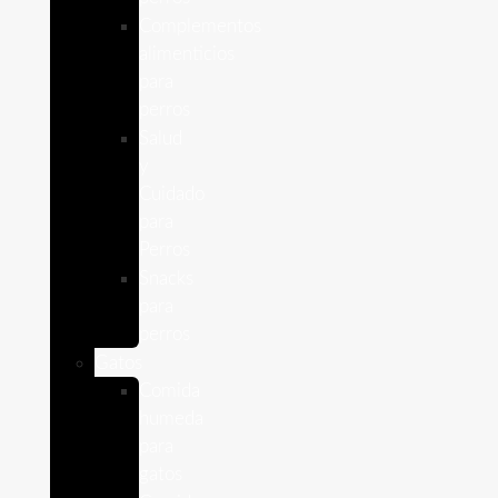
Complementos
alimenticios
para
perros
Salud
y
Cuidado
para
Perros
Snacks
para
perros
Gatos
Comida
humeda
para
gatos