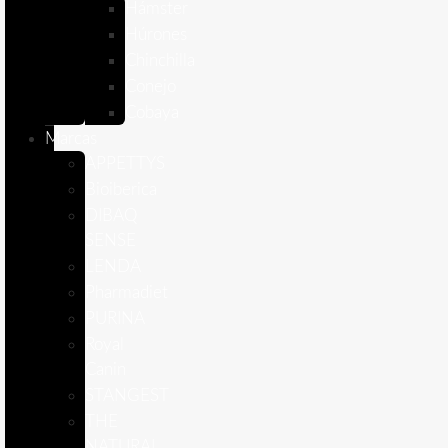
Hámster
Húrones
Chinchilla
Conejo
Cobaya
Marcas
APPETTYS
Bioiberica
DIBAQ
SENSE
LENDA
Pharmadiet
PURINA
Royal
Canin
STANGEST
THE
NATURAL