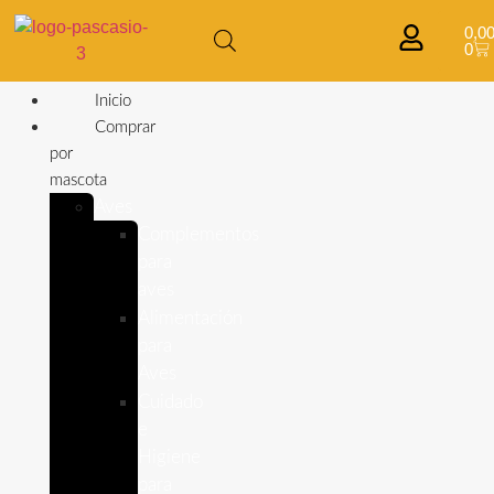
0,0
0
Inicio
Comprar
por
mascota
Aves
Complementos
para
aves
Alimentación
para
Aves
Cuidado
e
Higiene
para