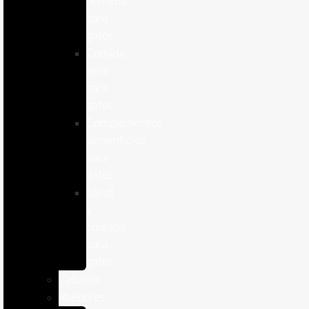
humeda
para
gatos
Comida
seca
para
gatos
Complementos
alimenticios
para
gatos
Salud
y
cuidado
para
gatos
Caballos
Roedores