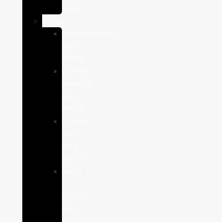
Aves
Perros
Antiparasitários
para
Perros
Comida
humeda
para
perros
Comida
seca
para
perros
Salud
y
cuidado
para
perros