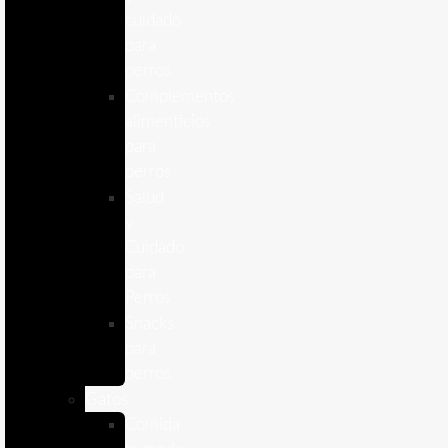
cuidado
para
perros
Complementos
alimenticios
para
perros
Salud
y
Cuidado
para
Perros
Snacks
para
perros
Gatos
Comida