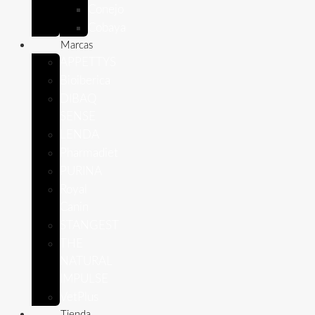
Conejo
Cobaya
Marcas
APPETTYS
Bioiberica
DIBAQ
SENSE
LENDA
Pharmadiet
PURINA
Royal
Canin
STANGEST
THE
NATURAL
IMPULSE
VetPlus
Tienda