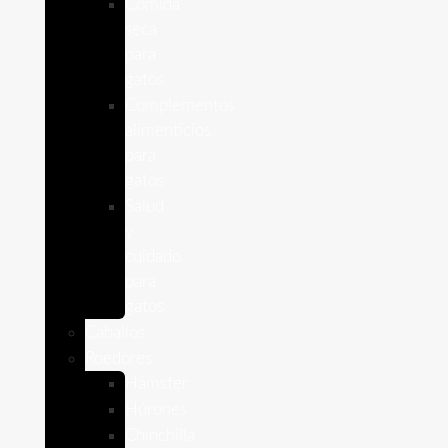
Comida
seca
para
gatos
Complementos
alimenticios
para
gatos
Salud
y
cuidado
para
gatos
Caballos
Roedores
Hámster
Húrones
Chinchilla