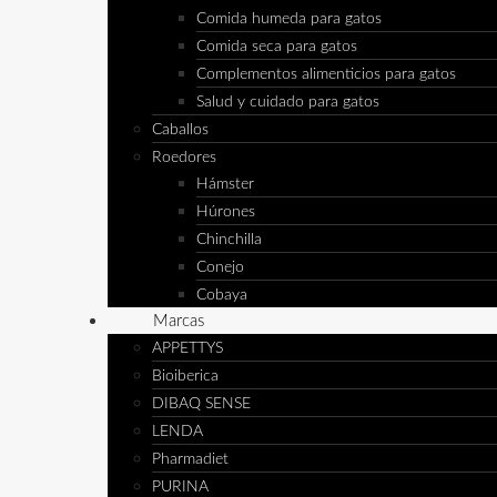
Comida humeda para gatos
Comida seca para gatos
Complementos alimenticios para gatos
Salud y cuidado para gatos
Caballos
Roedores
Hámster
Húrones
Chinchilla
Conejo
Cobaya
Marcas
APPETTYS
Bioiberica
DIBAQ SENSE
LENDA
Pharmadiet
PURINA