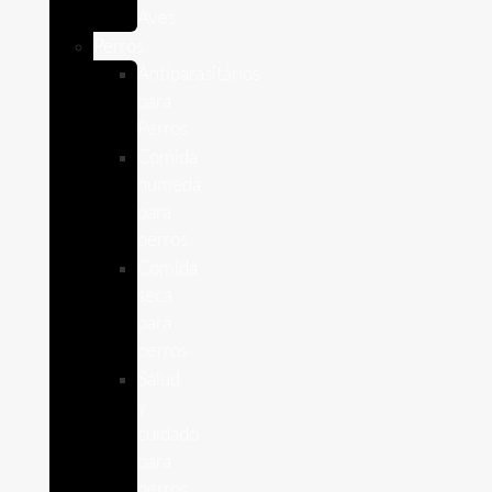
Aves
Perros
Antiparasitários
para
Perros
Comida
humeda
para
perros
Comida
seca
para
perros
Salud
y
cuidado
para
perros