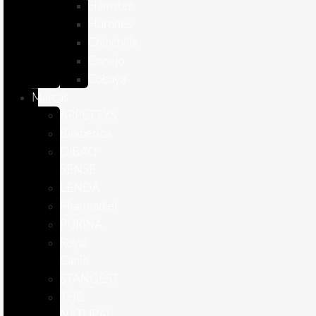
Hámster
Húrones
Chinchilla
Conejo
Cobaya
Marcas
APPETTYS
Bioiberica
DIBAQ
SENSE
LENDA
Pharmadiet
PURINA
Royal
Canin
STANGEST
THE
NATURAL