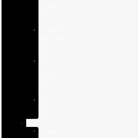
cuidado
para
perros
Complementos
alimenticios
para
perros
Salud
y
Cuidado
para
Perros
Snacks
para
perros
Gatos
Comida