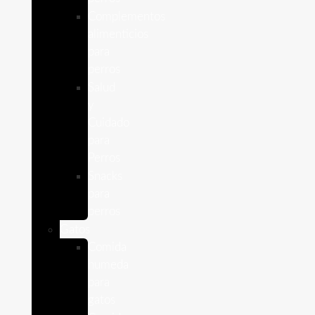
Complementos
alimenticios
para
perros
Salud
y
Cuidado
para
Perros
Snacks
para
perros
Gatos
Comida
humeda
para
gatos