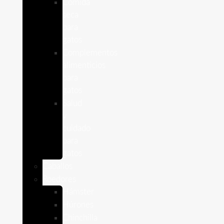
Comida
seca
para
gatos
Complementos
alimenticios
para
gatos
Salud
y
cuidado
para
gatos
Caballos
Roedores
Hámster
Húrones
Chinchilla