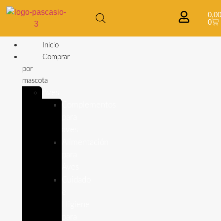
0,0
0
Inicio
Comprar
por
mascota
Aves
Complementos
para
aves
Alimentación
para
Aves
Cuidado
e
Higiene
para