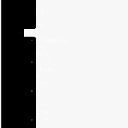
e
Higiene
para
Aves
Perros
Antiparasitários
para
Perros
Comida
humeda
para
perros
Comida
seca
para
perros
Salud
y