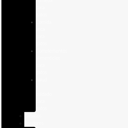
humeda
para
gatos
Comida
seca
para
gatos
Complementos
alimenticios
para
gatos
Salud
y
cuidado
para
gatos
Caballos
Roedores