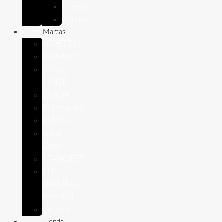
Conejo
Cobaya
Marcas
APPETTYS
Bioiberica
DIBAQ
SENSE
LENDA
Pharmadiet
PURINA
Royal
Canin
STANGEST
THE
NATURAL
IMPULSE
VetPlus
Tienda