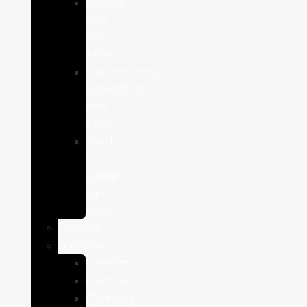
Comida
seca
para
gatos
Complementos
alimenticios
para
gatos
Salud
y
cuidado
para
gatos
Caballos
Roedores
Hámster
Húrones
Chinchilla