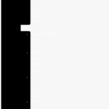
e
Higiene
para
Aves
Perros
Antiparasitários
para
Perros
Comida
humeda
para
perros
Comida
seca
para
perros
Salud
y