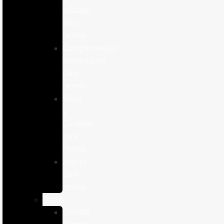
cuidado
para
perros
Complementos
alimenticios
para
perros
Salud
y
Cuidado
para
Perros
Snacks
para
perros
Gatos
Comida