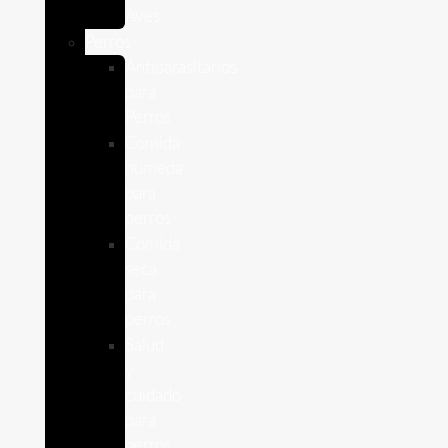
Aves
Perros
Antiparasitários
para
Perros
Comida
humeda
para
perros
Comida
seca
para
perros
Salud
y
cuidado
para
perros