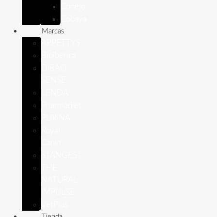
Conejo
Cobaya
Marcas
APPETTYS
Bioiberica
DIBAQ
SENSE
LENDA
Pharmadiet
PURINA
Royal
Canin
STANGEST
THE
NATURAL
IMPULSE
VetPlus
Tienda