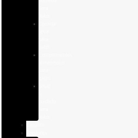
humeda
para
gatos
Comida
seca
para
gatos
Complementos
alimenticios
para
gatos
Salud
y
cuidado
para
gatos
Caballos
Roedores