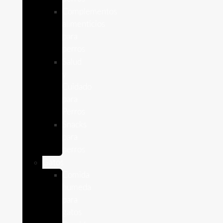
Complementos
alimenticios
para
perros
Salud
y
Cuidado
para
Perros
Snacks
para
perros
Gatos
Comida
humeda
para
gatos