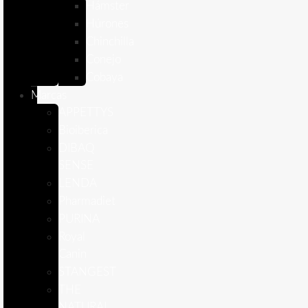
Hámster
Húrones
Chinchilla
Conejo
Cobaya
Marcas
APPETTYS
Bioiberica
DIBAQ
SENSE
LENDA
Pharmadiet
PURINA
Royal
Canin
STANGEST
THE
NATURAL