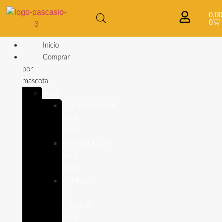
0,0
0
Inicio
Comprar
por
mascota
Aves
Complementos
para
aves
Alimentación
para
Aves
Cuidado
e
Higiene
para