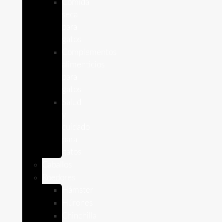
Comida
seca
para
gatos
Complementos
alimenticios
para
gatos
Salud
y
cuidado
para
gatos
Caballos
Roedores
Hámster
Húrones
Chinchilla