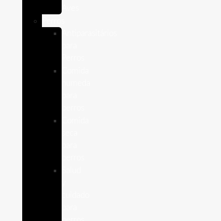
Aves
Perros
Antiparasitários
para
Perros
Comida
humeda
para
perros
Comida
seca
para
perros
Salud
y
cuidado
para
perros