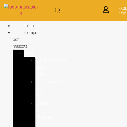
0,0
0
Inicio
Comprar
por
mascota
Aves
Complementos
para
aves
Alimentación
para
Aves
Cuidado
e
Higiene
para