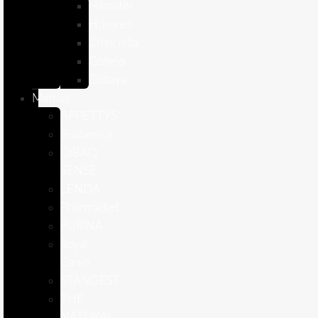
Hámster
Húrones
Chinchilla
Conejo
Cobaya
Marcas
APPETTYS
Bioiberica
DIBAQ
SENSE
LENDA
Pharmadiet
PURINA
Royal
Canin
STANGEST
THE
NATURAL