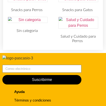
Snacks para Perros
Snacks para Gatos
(219)
(30)
Sin categoria
(4)
Salud y Cuidado para
Perros
(727)
Correo electrónico
Suscribirme
Ayuda
Términos y condiciones