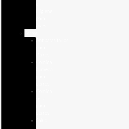
e
Higiene
para
Aves
Perros
Antiparasitários
para
Perros
Comida
humeda
para
perros
Comida
seca
para
perros
Salud
y