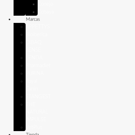
Conejo
Cobaya
Marcas
APPETTYS
Bioiberica
DIBAQ
SENSE
LENDA
Pharmadiet
PURINA
Royal
Canin
STANGEST
THE
NATURAL
IMPULSE
VetPlus
Tienda