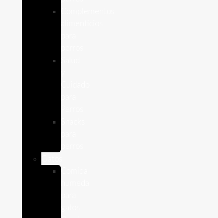
Complementos
alimenticios
para
perros
Salud
y
Cuidado
para
Perros
Snacks
para
perros
Gatos
Comida
humeda
para
gatos