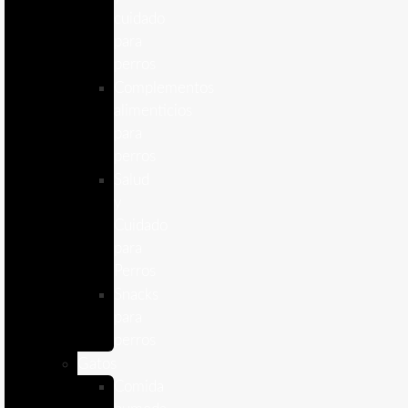
cuidado
para
perros
Complementos
alimenticios
para
perros
Salud
y
Cuidado
para
Perros
Snacks
para
perros
Gatos
Comida