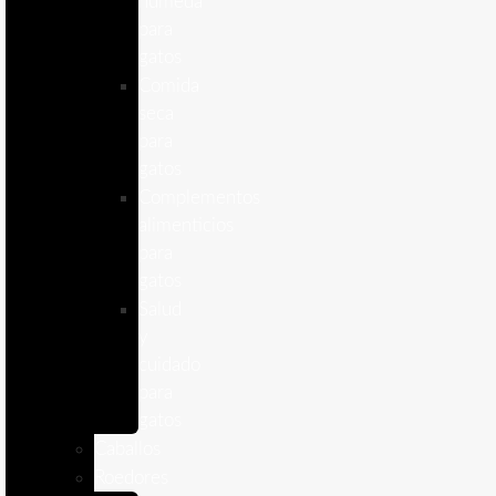
humeda
para
gatos
Comida
seca
para
gatos
Complementos
alimenticios
para
gatos
Salud
y
cuidado
para
gatos
Caballos
Roedores