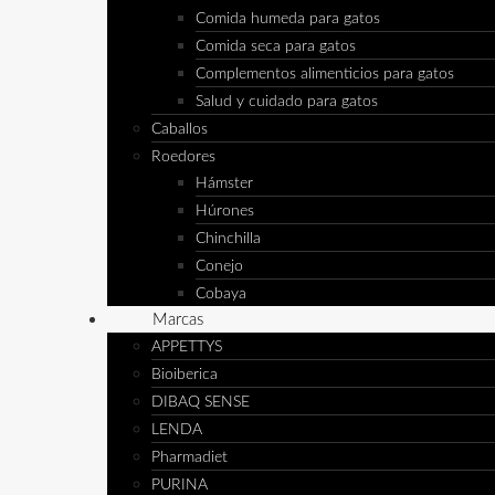
Comida humeda para gatos
Comida seca para gatos
Complementos alimenticios para gatos
Salud y cuidado para gatos
Caballos
Roedores
Hámster
Húrones
Chinchilla
Conejo
Cobaya
Marcas
APPETTYS
Bioiberica
DIBAQ SENSE
LENDA
Pharmadiet
PURINA