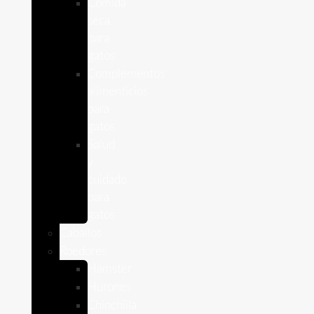
Comida
seca
para
gatos
Complementos
alimenticios
para
gatos
Salud
y
cuidado
para
gatos
Caballos
Roedores
Hámster
Húrones
Chinchilla