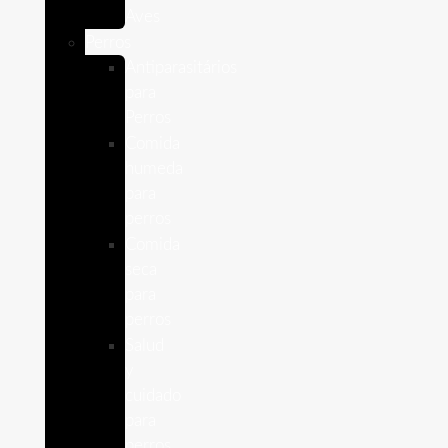
Aves
Perros
Antiparasitários
para
Perros
Comida
humeda
para
perros
Comida
seca
para
perros
Salud
y
cuidado
para
perros