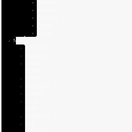
Hámster
Húrones
Chinchilla
Conejo
Cobaya
Marcas
APPETTYS
Bioiberica
DIBAQ
SENSE
LENDA
Pharmadiet
PURINA
Royal
Canin
STANGEST
THE
NATURAL