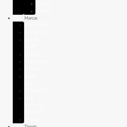
Conejo
Cobaya
Marcas
APPETTYS
Bioiberica
DIBAQ
SENSE
LENDA
Pharmadiet
PURINA
Royal
Canin
STANGEST
THE
NATURAL
IMPULSE
VetPlus
Tienda