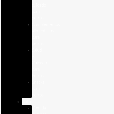
cuidado
para
perros
Complementos
alimenticios
para
perros
Salud
y
Cuidado
para
Perros
Snacks
para
perros
Gatos
Comida