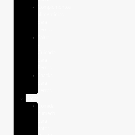
Complementos
alimenticios
para
perros
Salud
y
Cuidado
para
Perros
Snacks
para
perros
Gatos
Comida
humeda
para
gatos