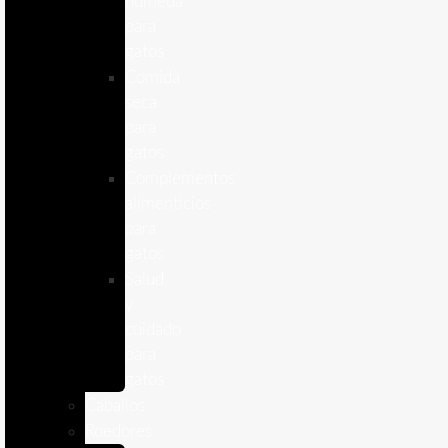
humeda
para
gatos
Comida
seca
para
gatos
Complementos
alimenticios
para
gatos
Salud
y
cuidado
para
gatos
Caballos
Roedores