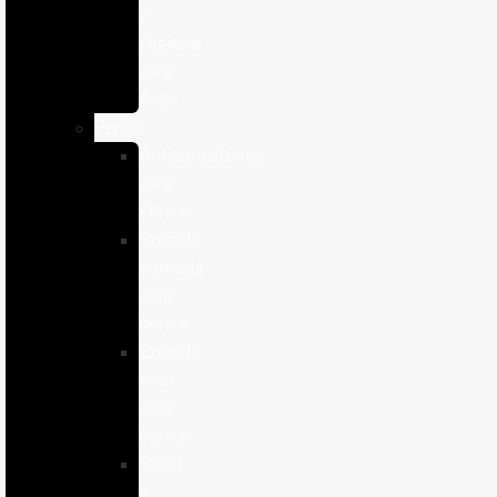
e
Higiene
para
Aves
Perros
Antiparasitários
para
Perros
Comida
humeda
para
perros
Comida
seca
para
perros
Salud
y