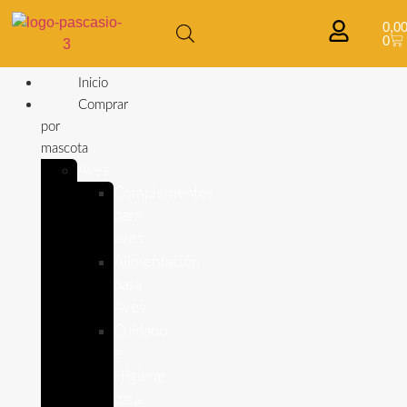
0,0
0
Inicio
Comprar
por
mascota
Aves
Complementos
para
aves
Alimentación
para
Aves
Cuidado
e
Higiene
para