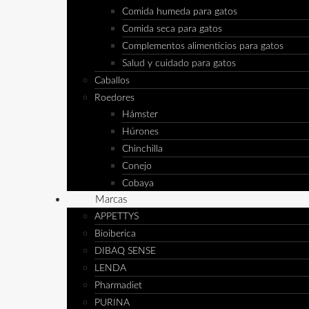
Comida humeda para gatos
Comida seca para gatos
Complementos alimenticios para gatos
Salud y cuidado para gatos
Caballos
Roedores
Hámster
Húrones
Chinchilla
Conejo
Cobaya
Marcas
APPETTYS
Bioiberica
DIBAQ SENSE
LENDA
Pharmadiet
PURINA