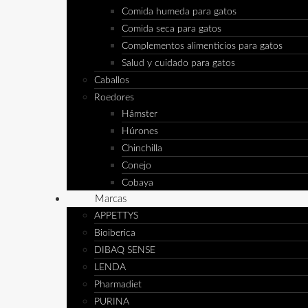
Comida humeda para gatos
Comida seca para gatos
Complementos alimenticios para gatos
Salud y cuidado para gatos
Caballos
Roedores
Hámster
Húrones
Chinchilla
Conejo
Cobaya
Marcas
APPETTYS
Bioiberica
DIBAQ SENSE
LENDA
Pharmadiet
PURINA