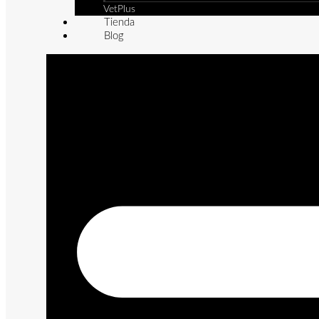
VetPlus
Tienda
Blog