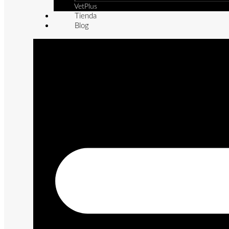
VetPlus
Tienda
Blog