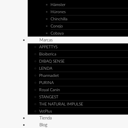
Hámster
Húrones
Chinchilla
Conejo
Cobaya
Marcas
APPETTYS
Bioiberica
DIBAQ SENSE
LENDA
Pharmadiet
PURINA
Royal Canin
STANGEST
THE NATURAL IMPULSE
VetPlus
Tienda
Blog