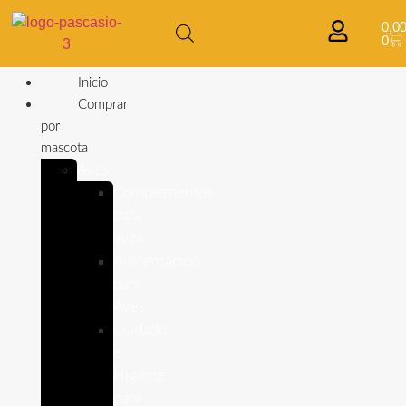
0,0
0
Inicio
Comprar
por
mascota
Aves
Complementos
para
aves
Alimentación
para
Aves
Cuidado
e
Higiene
para