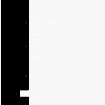
cuidado
para
perros
Complementos
alimenticios
para
perros
Salud
y
Cuidado
para
Perros
Snacks
para
perros
Gatos
Comida