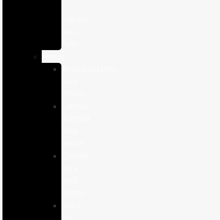
e
Higiene
para
Aves
Perros
Antiparasitários
para
Perros
Comida
humeda
para
perros
Comida
seca
para
perros
Salud
y