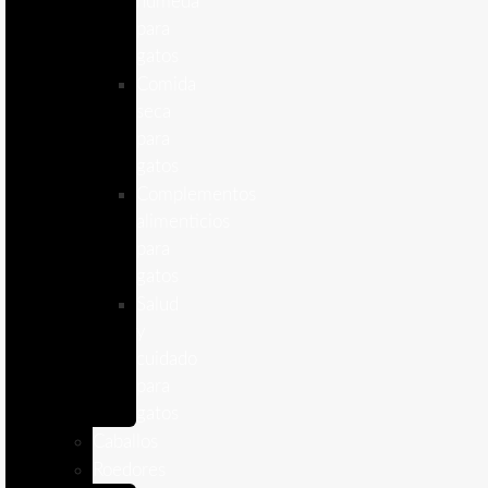
humeda
para
gatos
Comida
seca
para
gatos
Complementos
alimenticios
para
gatos
Salud
y
cuidado
para
gatos
Caballos
Roedores