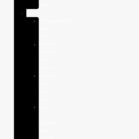
Aves
Perros
Antiparasitários
para
Perros
Comida
humeda
para
perros
Comida
seca
para
perros
Salud
y
cuidado
para
perros