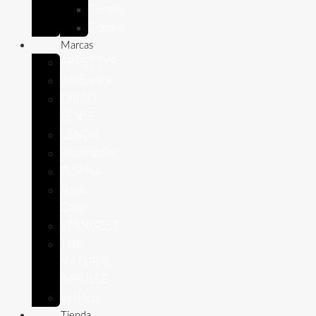
Conejo
Cobaya
Marcas
APPETTYS
Bioiberica
DIBAQ
SENSE
LENDA
Pharmadiet
PURINA
Royal
Canin
STANGEST
THE
NATURAL
IMPULSE
VetPlus
Tienda