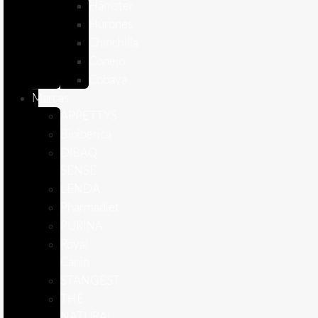
Hámster
Húrones
Chinchilla
Conejo
Cobaya
Marcas
APPETTYS
Bioiberica
DIBAQ
SENSE
LENDA
Pharmadiet
PURINA
Royal
Canin
STANGEST
THE
NATURAL