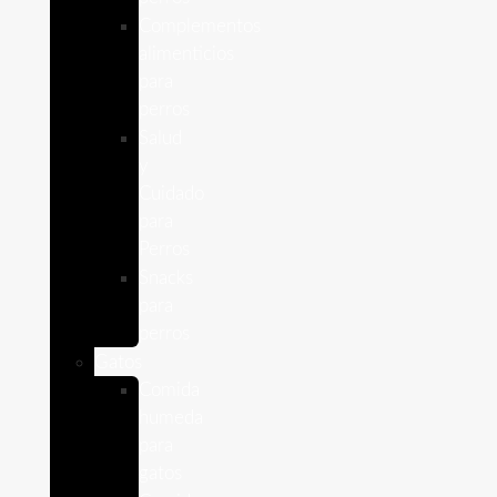
Complementos
alimenticios
para
perros
Salud
y
Cuidado
para
Perros
Snacks
para
perros
Gatos
Comida
humeda
para
gatos