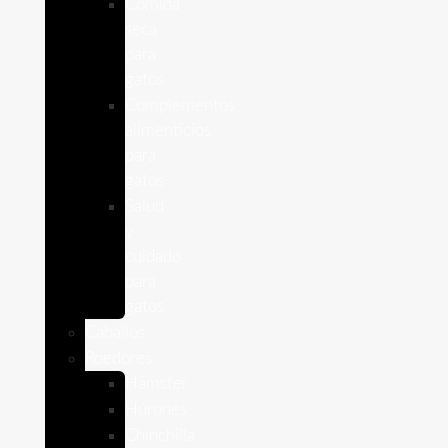
Comida
seca
para
gatos
Complementos
alimenticios
para
gatos
Salud
y
cuidado
para
gatos
Caballos
Roedores
Hámster
Húrones
Chinchilla