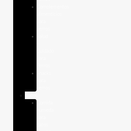
Complementos
alimenticios
para
perros
Salud
y
Cuidado
para
Perros
Snacks
para
perros
Gatos
Comida
humeda
para
gatos