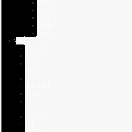
Hámster
Húrones
Chinchilla
Conejo
Cobaya
Marcas
APPETTYS
Bioiberica
DIBAQ
SENSE
LENDA
Pharmadiet
PURINA
Royal
Canin
STANGEST
THE
NATURAL