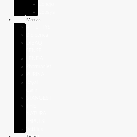
Conejo
Cobaya
Marcas
APPETTYS
Bioiberica
DIBAQ
SENSE
LENDA
Pharmadiet
PURINA
Royal
Canin
STANGEST
THE
NATURAL
IMPULSE
VetPlus
Tienda