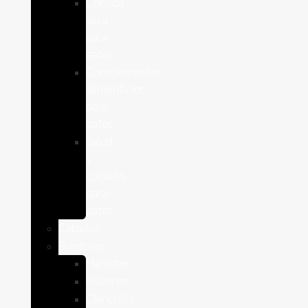
Comida
seca
para
gatos
Complementos
alimenticios
para
gatos
Salud
y
cuidado
para
gatos
Caballos
Roedores
Hámster
Húrones
Chinchilla