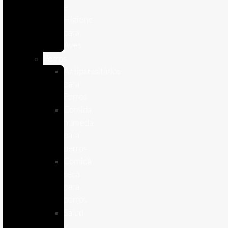
e
Higiene
para
Aves
Perros
Antiparasitários
para
Perros
Comida
humeda
para
perros
Comida
seca
para
perros
Salud
y