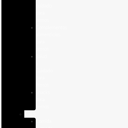
cuidado
para
perros
Complementos
alimenticios
para
perros
Salud
y
Cuidado
para
Perros
Snacks
para
perros
Gatos
Comida