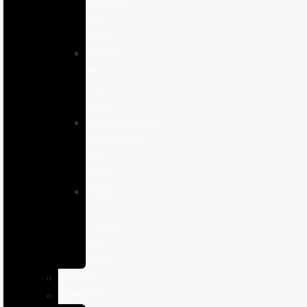
humeda
para
gatos
Comida
seca
para
gatos
Complementos
alimenticios
para
gatos
Salud
y
cuidado
para
gatos
Caballos
Roedores