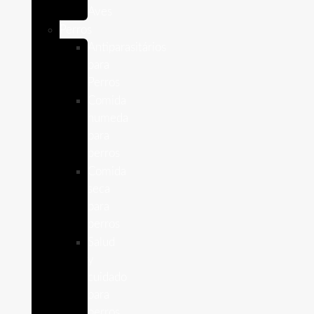
Aves
Perros
Antiparasitários
para
Perros
Comida
humeda
para
perros
Comida
seca
para
perros
Salud
y
cuidado
para
perros