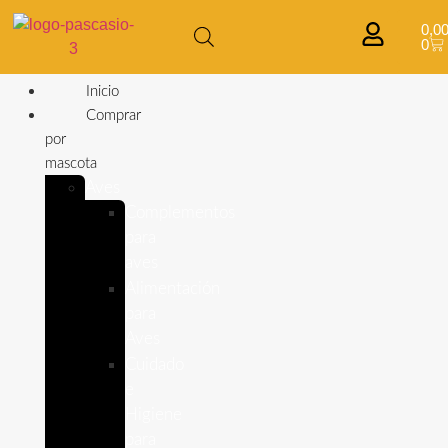
0,0
0
Inicio
Comprar
por
mascota
Aves
Complementos
para
aves
Alimentación
para
Aves
Cuidado
e
Higiene
para