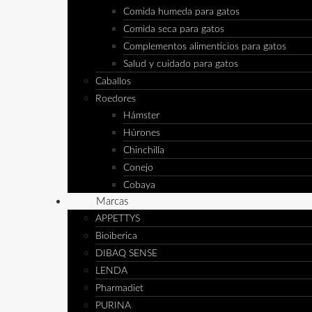
Comida humeda para gatos
Comida seca para gatos
Complementos alimenticios para gatos
Salud y cuidado para gatos
Caballos
Roedores
Hámster
Húrones
Chinchilla
Conejo
Cobaya
Marcas
APPETTYS
Bioiberica
DIBAQ SENSE
LENDA
Pharmadiet
PURINA